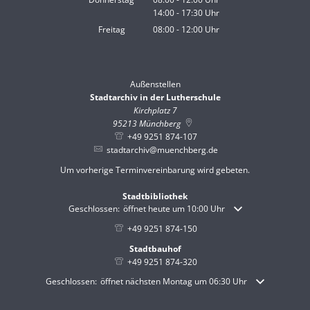
14:00
-
17:30
Von 08:00 bis 12:00 Uhr
Uhr
Von 14:00 bis 17:30 Uhr
Freitag
08:00
-
12:00
Uhr
Von 08:00 bis 12:00 Uhr
Außenstellen
Stadtarchiv in der Lutherschule
Kirchplatz 7
95213
Münchberg
+49 9251 874-107
stadtarchiv@muenchberg.de
Um vorherige Terminvereinbarung wird gebeten.
Stadtbibliothek
Klicken, um weitere Öffnungs- oder Schließzeiten auszublende
Geschlossen:
öffnet heute um 10:00 Uhr
+49 9251 874-150
Stadtbauhof
+49 9251 874-320
Klicken, um weitere Öffnungs- oder Schließzeiten auszublenden
Geschlossen:
öffnet nächsten Montag um 06:30 Uhr