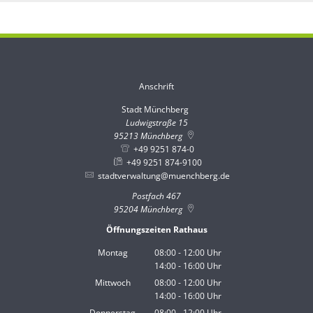
Anschrift
Stadt Münchberg
Stadt Münchberg
Ludwigstraße 15
95213
Münchberg
+49 9251 874-0
+49 9251 874-9100
stadtverwaltung@muenchberg.de
Postfach 467
95204
Münchberg
Öffnungszeiten Rathaus
Montag
08:00
-
12:00
Uhr
14:00
-
16:00
Von 08:00 bis 12:00 Uhr
Uhr
Von 14:00 bis 16:00 Uhr
Mittwoch
08:00
-
12:00
Uhr
14:00
-
16:00
Von 08:00 bis 12:00 Uhr
Uhr
Von 14:00 bis 16:00 Uhr
Donnerstag
08:00
-
12:00
Uhr