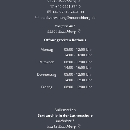
95213
Münchberg
+49 9251 874-0
+49 9251 874-9100
stadtverwaltung@muenchberg.de
Postfach 467
95204
Münchberg
Öffnungszeiten Rathaus
Montag
08:00
-
12:00
Uhr
14:00
-
16:00
Von 08:00 bis 12:00 Uhr
Uhr
Von 14:00 bis 16:00 Uhr
Mittwoch
08:00
-
12:00
Uhr
14:00
-
16:00
Von 08:00 bis 12:00 Uhr
Uhr
Von 14:00 bis 16:00 Uhr
Donnerstag
08:00
-
12:00
Uhr
14:00
-
17:30
Von 08:00 bis 12:00 Uhr
Uhr
Von 14:00 bis 17:30 Uhr
Freitag
08:00
-
12:00
Uhr
Von 08:00 bis 12:00 Uhr
Außenstellen
Stadtarchiv in der Lutherschule
Kirchplatz 7
95213
Münchberg