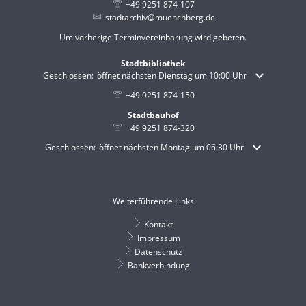
+49 9251 874-107
stadtarchiv@muenchberg.de
Um vorherige Terminvereinbarung wird gebeten.
Stadtbibliothek
Klicken, um weitere Öffnungs- oder Schließzeiten auszublenden
Geschlossen:
öffnet nächsten Dienstag um 10:00 Uhr
+49 9251 874-150
Stadtbauhof
+49 9251 874-320
Klicken, um weitere Öffnungs- oder Schließzeiten auszublenden
Geschlossen:
öffnet nächsten Montag um 06:30 Uhr
Weiterführende Links
Kontakt
Impressum
Datenschutz
Bankverbindung