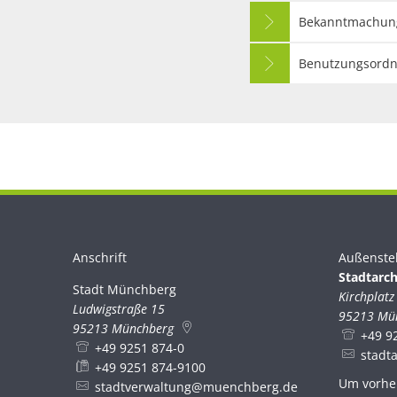
Bekanntmachun
Benutzungsord
Anschrift
Außenste
Stadtarch
Stadt Münchberg
Stadt Münchberg
Kirchplatz
Ludwigstraße 15
95213
Mü
95213
Münchberg
+49 9
+49 9251 874-0
stadt
+49 9251 874-9100
Um vorhe
stadtverwaltung@muenchberg.de