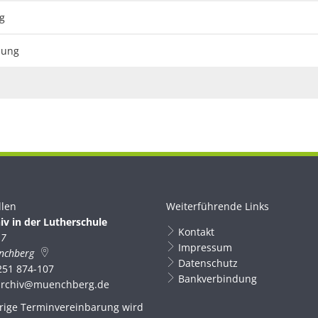
g
nung
llen
Weiterführende Links
iv in der Lutherschule
Kontakt
 7
Impressum
nchberg
Datenschutz
251 874-107
Bankverbindung
archiv@muenchberg.de
rige Terminvereinbarung wird