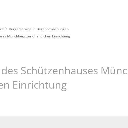
Leben
Erleben
Kulcity
Schützenha
ice
Bürgerservice
Bekanntmachungen
es Münchberg zur öffentlichen Einrichtung
des Schützenhauses Münc
hen Einrichtung