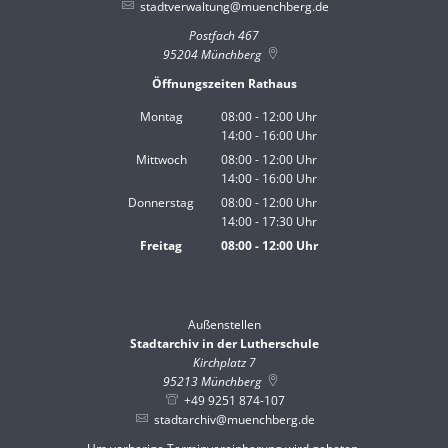
stadtverwaltung@muenchberg.de
Postfach 467
95204
Münchberg
Öffnungszeiten Rathaus
Montag
08:00
-
12:00
Uhr
14:00
-
16:00
Von 08:00 bis 12:00 Uhr
Uhr
Von 14:00 bis 16:00 Uhr
Mittwoch
08:00
-
12:00
Uhr
14:00
-
16:00
Von 08:00 bis 12:00 Uhr
Uhr
Von 14:00 bis 16:00 Uhr
Donnerstag
08:00
-
12:00
Uhr
14:00
-
17:30
Von 08:00 bis 12:00 Uhr
Uhr
Von 14:00 bis 17:30 Uhr
Freitag
08:00
-
12:00
Uhr
Von 08:00 bis 12:00 Uhr
Außenstellen
Stadtarchiv in der Lutherschule
Kirchplatz 7
95213
Münchberg
+49 9251 874-107
stadtarchiv@muenchberg.de