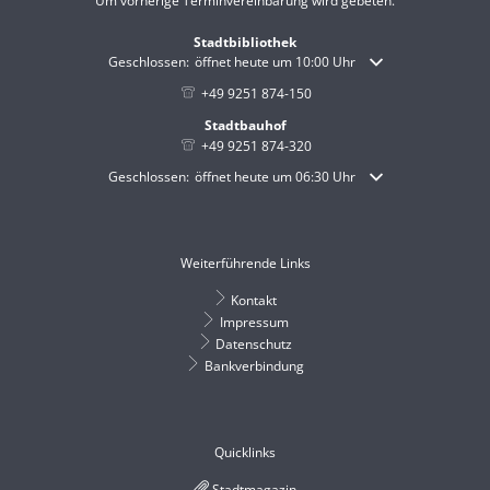
Um vorherige Terminvereinbarung wird gebeten.
Stadtbibliothek
Klicken, um weitere Öffnungs- oder Schließzeiten auszublende
Geschlossen:
öffnet heute um 10:00 Uhr
+49 9251 874-150
Stadtbauhof
+49 9251 874-320
Klicken, um weitere Öffnungs- oder Schließzeiten auszublende
Geschlossen:
öffnet heute um 06:30 Uhr
Weiterführende Links
Kontakt
Impressum
Datenschutz
Bankverbindung
Quicklinks
Stadtmagazin