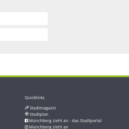
Quicklinks
Stadtmagazin
Stadtplan
Münchberg zieht an - das Stadtportal
Münchberg zieht an