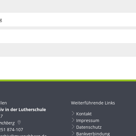
g
llen
Weiterführende Links
iv in der Lutherschule
Kontakt
 7
Impressum
nchberg
Datenschutz
251 874-107
Bankverbindung