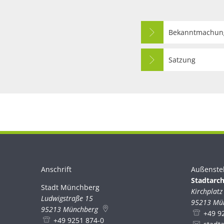
Bekanntmachun
Satzung
Anschrift
Außenste
Stadtarch
Stadt Münchberg
Stadt Münchberg
Kirchplatz
Ludwigstraße 15
95213
Mü
95213
Münchberg
+49 9
+49 9251 874-0