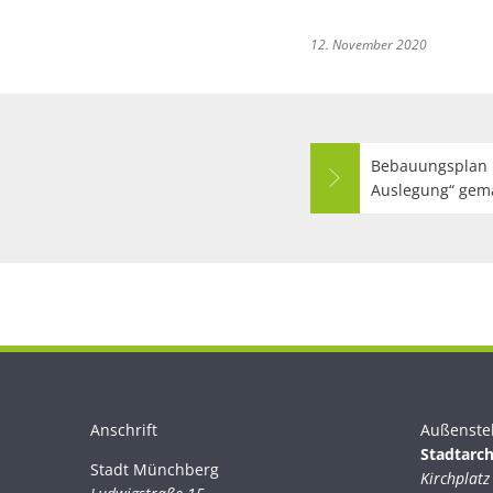
12. November 2020
Bebauungsplan N
Auslegung“ gemäß
Anschrift
Außenste
Stadtarch
Stadt Münchberg
Stadt Münchberg
Kirchplatz