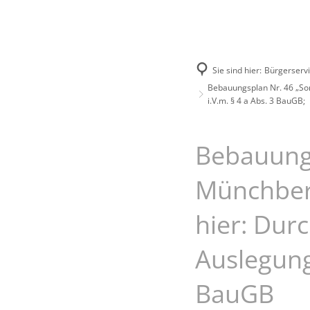
Unsere Stadt
Bürgerservice
Sie sind hier:
Bürgerserv
Bebauungsplan Nr. 46 „Son
i.V.m. § 4 a Abs. 3 BauGB;
Bebauungs
Münchber
hier: Dur
Auslegung“
BauGB