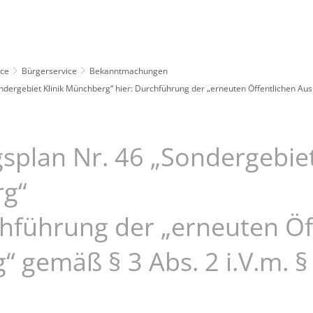
Leben
Erleben
Kulcity
Schützenha
ice
Bürgerservice
Bekanntmachungen
dergebiet Klinik Münchberg“ hier: Durchführung der „erneuten Öffentlichen Aus
plan Nr. 46 „Sondergebiet
g“
chführung der „erneuten Öf
 gemäß § 3 Abs. 2 i.V.m. § 