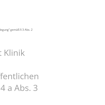
us
legung“ gemäß § 3 Abs. 2
 Klinik
fentlichen
4 a Abs. 3