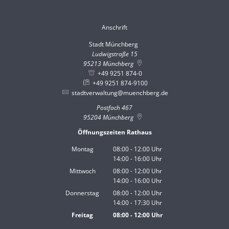
Anschrift
Stadt Münchberg
Stadt Münchberg
Ludwigstraße 15
95213
Münchberg
+49 9251 874-0
+49 9251 874-9100
stadtverwaltung@muenchberg.de
Postfach 467
95204
Münchberg
Öffnungszeiten Rathaus
Montag
08:00
-
12:00
Uhr
14:00
-
16:00
Von 08:00 bis 12:00 Uhr
Uhr
Von 14:00 bis 16:00 Uhr
Mittwoch
08:00
-
12:00
Uhr
14:00
-
16:00
Von 08:00 bis 12:00 Uhr
Uhr
Von 14:00 bis 16:00 Uhr
Donnerstag
08:00
-
12:00
Uhr
14:00
-
17:30
Von 08:00 bis 12:00 Uhr
Uhr
Von 14:00 bis 17:30 Uhr
Freitag
08:00
-
12:00
Uhr
Von 08:00 bis 12:00 Uhr