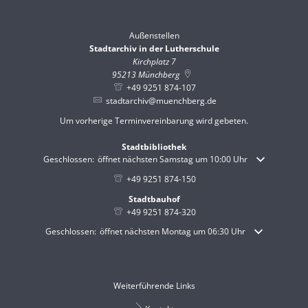
Außenstellen
Stadtarchiv in der Lutherschule
Kirchplatz 7
95213
Münchberg
+49 9251 874-107
stadtarchiv@muenchberg.de
Um vorherige Terminvereinbarung wird gebeten.
Stadtbibliothek
Klicken, um weitere Öffnungs- oder Schließzeiten auszublenden
Geschlossen:
öffnet nächsten Samstag um 10:00 Uhr
+49 9251 874-150
Stadtbauhof
+49 9251 874-320
Klicken, um weitere Öffnungs- oder Schließzeiten auszublenden
Geschlossen:
öffnet nächsten Montag um 06:30 Uhr
Weiterführende Links