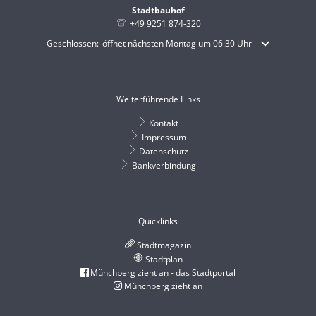
Stadtbauhof
+49 9251 874-320
Klicken, um weitere Öffnungs- oder Schließzeiten auszublenden
Geschlossen:
öffnet nächsten Montag um 06:30 Uhr
Weiterführende Links
Kontakt
Impressum
Datenschutz
Bankverbindung
Quicklinks
Stadtmagazin
Stadtplan
Münchberg zieht an - das Stadtportal
Münchberg zieht an