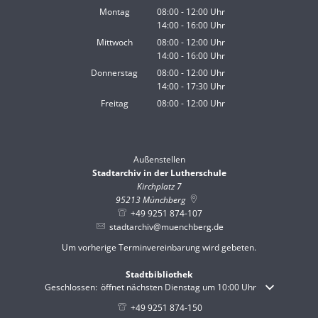
Montag
08:00
-
12:00
Uhr
14:00
-
16:00
Von 08:00 bis 12:00 Uhr
Uhr
Von 14:00 bis 16:00 Uhr
Mittwoch
08:00
-
12:00
Uhr
14:00
-
16:00
Von 08:00 bis 12:00 Uhr
Uhr
Von 14:00 bis 16:00 Uhr
Donnerstag
08:00
-
12:00
Uhr
14:00
-
17:30
Von 08:00 bis 12:00 Uhr
Uhr
Von 14:00 bis 17:30 Uhr
Freitag
08:00
-
12:00
Uhr
Von 08:00 bis 12:00 Uhr
Außenstellen
Stadtarchiv in der Lutherschule
Kirchplatz 7
95213
Münchberg
+49 9251 874-107
stadtarchiv@muenchberg.de
Um vorherige Terminvereinbarung wird gebeten.
Stadtbibliothek
Klicken, um weitere Öffnungs- oder Schließzeiten auszublenden
Geschlossen:
öffnet nächsten Dienstag um 10:00 Uhr
+49 9251 874-150