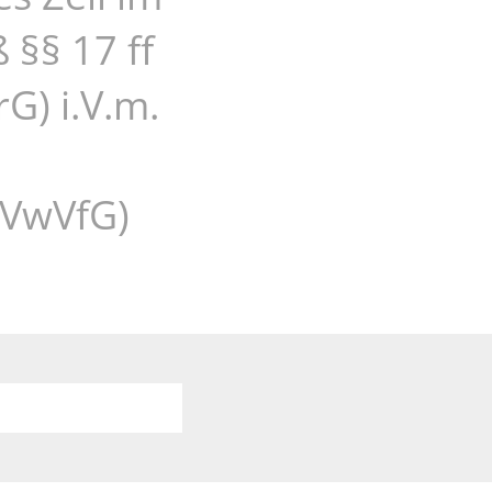
 §§ 17 ff
G) i.V.m.
yVwVfG)