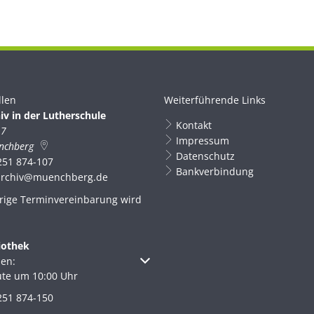
llen
Weiterführende Links
iv in der Lutherschule
Kontakt
 7
Impressum
nchberg
Datenschutz
251 874-107
Bankverbindung
archiv@muenchberg.de
rige Terminvereinbarung wird
iothek
um weitere Öffnungs- oder Schließzeiten auszublenden
en:
ute um 10:00 Uhr
251 874-150