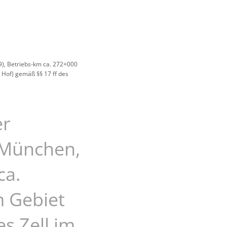
us
9), Betriebs-km ca. 272+000
 Hof) gemäß §§ 17 ff des
)
er
- München,
ca.
m Gebiet
s Zell im