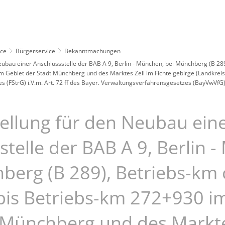
Leben
Erleben
Kulcity
Schützenha
ice
Bürgerservice
Bekanntmachungen
Neubau einer Anschlussstelle der BAB A 9, Berlin - München, bei Münchberg (B 28
m Gebiet der Stadt Münchberg und des Marktes Zell im Fichtelgebirge (Landkreis
 (FStrG) i.V.m. Art. 72 ff des Bayer. Verwaltungsverfahrensgesetzes (BayVwVfG
tellung für den Neubau ein
stelle der BAB A 9, Berlin 
berg (B 289), Betriebs-km 
is Betriebs-km 272+930 i
 Münchberg und des Markte