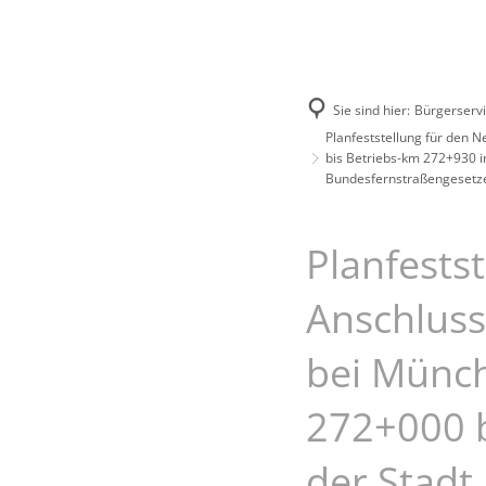
Unsere Stadt
Bürgerservice
Sie sind hier:
Bürgerserv
Planfeststellung für den 
bis Betriebs-km 272+930 i
Bundesfernstraßengesetzes
Planfests
Anschluss
bei Münch
272+000 b
der Stadt