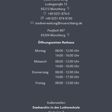
Ludwigstraße 15
95213
Münchberg
+49 9251 874-0
+49 9251 874-9100
stadtverwaltung@muenchberg.de
Postfach 467
95204
Münchberg
Öffnungszeiten Rathaus
Montag
08:00
-
12:00
Uhr
14:00
-
16:00
Von 08:00 bis 12:00 Uhr
Uhr
Von 14:00 bis 16:00 Uhr
Mittwoch
08:00
-
12:00
Uhr
14:00
-
16:00
Von 08:00 bis 12:00 Uhr
Uhr
Von 14:00 bis 16:00 Uhr
Donnerstag
08:00
-
12:00
Uhr
14:00
-
17:30
Von 08:00 bis 12:00 Uhr
Uhr
Von 14:00 bis 17:30 Uhr
Freitag
08:00
-
12:00
Uhr
Von 08:00 bis 12:00 Uhr
Außenstellen
Stadtarchiv in der Lutherschule