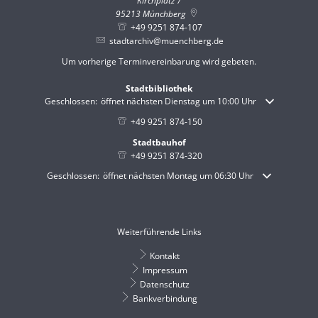
Kirchplatz 7
95213
Münchberg
+49 9251 874-107
stadtarchiv@muenchberg.de
Um vorherige Terminvereinbarung wird gebeten.
Stadtbibliothek
Klicken, um weitere Öffnungs- oder Schließzeiten auszublenden
Geschlossen:
öffnet nächsten Dienstag um 10:00 Uhr
+49 9251 874-150
Stadtbauhof
+49 9251 874-320
Klicken, um weitere Öffnungs- oder Schließzeiten auszublenden
Geschlossen:
öffnet nächsten Montag um 06:30 Uhr
Weiterführende Links
Kontakt
Impressum
Datenschutz
Bankverbindung