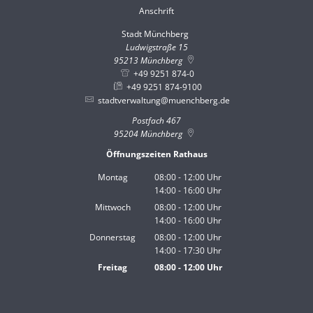
Anschrift
Stadt Münchberg
Stadt Münchberg
Ludwigstraße 15
95213
Münchberg
+49 9251 874-0
+49 9251 874-9100
stadtverwaltung@muenchberg.de
Postfach 467
95204
Münchberg
Öffnungszeiten Rathaus
Montag
08:00
-
12:00
Uhr
14:00
-
16:00
Von 08:00 bis 12:00 Uhr
Uhr
Von 14:00 bis 16:00 Uhr
Mittwoch
08:00
-
12:00
Uhr
14:00
-
16:00
Von 08:00 bis 12:00 Uhr
Uhr
Von 14:00 bis 16:00 Uhr
Donnerstag
08:00
-
12:00
Uhr
14:00
-
17:30
Von 08:00 bis 12:00 Uhr
Uhr
Von 14:00 bis 17:30 Uhr
Freitag
08:00
-
12:00
Uhr
Von 08:00 bis 12:00 Uhr