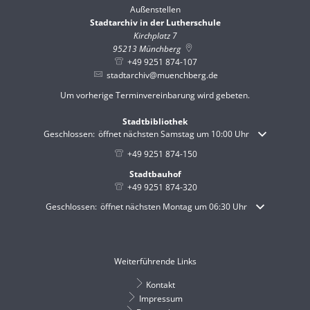
Außenstellen
Stadtarchiv in der Lutherschule
Kirchplatz 7
95213
Münchberg
+49 9251 874-107
stadtarchiv@muenchberg.de
Um vorherige Terminvereinbarung wird gebeten.
Stadtbibliothek
Klicken, um weitere Öffnungs- oder Schließzeiten auszublenden
Geschlossen:
öffnet nächsten Samstag um 10:00 Uhr
+49 9251 874-150
Stadtbauhof
+49 9251 874-320
Klicken, um weitere Öffnungs- oder Schließzeiten auszublenden
Geschlossen:
öffnet nächsten Montag um 06:30 Uhr
Weiterführende Links
Kontakt
Impressum