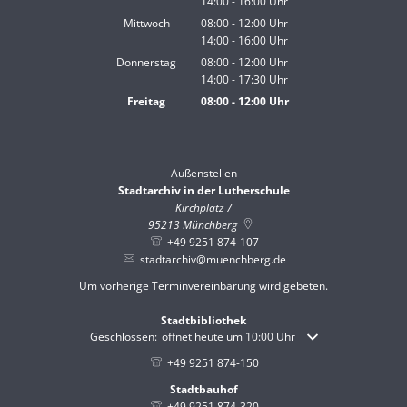
14:00
-
16:00
Von 08:00 bis 12:00 Uhr
Uhr
Von 14:00 bis 16:00 Uhr
Mittwoch
08:00
-
12:00
Uhr
14:00
-
16:00
Von 08:00 bis 12:00 Uhr
Uhr
Von 14:00 bis 16:00 Uhr
Donnerstag
08:00
-
12:00
Uhr
14:00
-
17:30
Von 08:00 bis 12:00 Uhr
Uhr
Von 14:00 bis 17:30 Uhr
Freitag
08:00
-
12:00
Uhr
Von 08:00 bis 12:00 Uhr
Außenstellen
Stadtarchiv in der Lutherschule
Kirchplatz 7
95213
Münchberg
+49 9251 874-107
stadtarchiv@muenchberg.de
Um vorherige Terminvereinbarung wird gebeten.
Stadtbibliothek
Klicken, um weitere Öffnungs- oder Schließzeiten auszublende
Geschlossen:
öffnet heute um 10:00 Uhr
+49 9251 874-150
Stadtbauhof
+49 9251 874-320