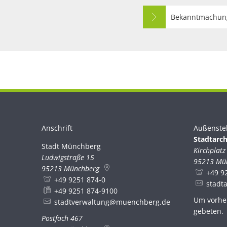
Bekanntmachun
Anschrift
Außenste
Stadtarch
Stadt Münchberg
Stadt Münchberg
Kirchplatz
Ludwigstraße 15
95213
Mü
95213
Münchberg
+49 9
+49 9251 874-0
stadt
+49 9251 874-9100
Um vorhe
stadtverwaltung@muenchberg.de
gebeten.
Postfach 467