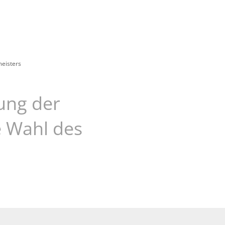
us
eisters
ung der
e Wahl des