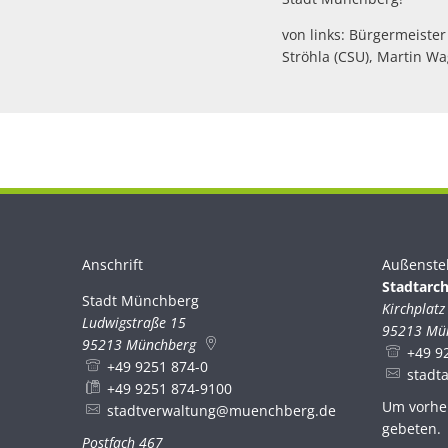
von links: Bürgermeister
Ströhla (CSU), Martin W
Anschrift
Außenste
Stadtarch
Stadt Münchberg
Stadt Münchberg
Kirchplatz
Ludwigstraße 15
95213
Mü
95213
Münchberg
+49 9
+49 9251 874-0
stadt
+49 9251 874-9100
Um vorhe
stadtverwaltung@muenchberg.de
gebeten.
Postfach 467