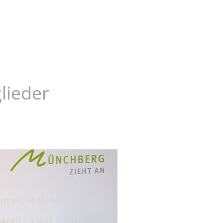
us
lieder