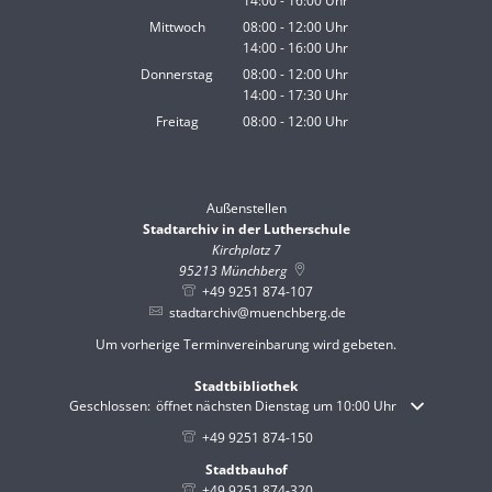
14:00
-
16:00
Von 08:00 bis 12:00 Uhr
Uhr
Von 14:00 bis 16:00 Uhr
Mittwoch
08:00
-
12:00
Uhr
14:00
-
16:00
Von 08:00 bis 12:00 Uhr
Uhr
Von 14:00 bis 16:00 Uhr
Donnerstag
08:00
-
12:00
Uhr
14:00
-
17:30
Von 08:00 bis 12:00 Uhr
Uhr
Von 14:00 bis 17:30 Uhr
Freitag
08:00
-
12:00
Uhr
Von 08:00 bis 12:00 Uhr
Außenstellen
Stadtarchiv in der Lutherschule
Kirchplatz 7
95213
Münchberg
+49 9251 874-107
stadtarchiv@muenchberg.de
Um vorherige Terminvereinbarung wird gebeten.
Stadtbibliothek
Klicken, um weitere Öffnungs- oder Schließzeiten auszublenden
Geschlossen:
öffnet nächsten Dienstag um 10:00 Uhr
+49 9251 874-150
Stadtbauhof
+49 9251 874-320