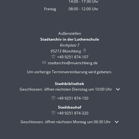
14:00
-
17:30
Von 08:00 bis 12:00 Uhr
Uhr
Von 14:00 bis 17:30 Uhr
Freitag
08:00
-
12:00
Uhr
Von 08:00 bis 12:00 Uhr
Außenstellen
Stadtarchiv in der Lutherschule
Kirchplatz 7
95213
Münchberg
+49 9251 874-107
stadtarchiv@muenchberg.de
Um vorherige Terminvereinbarung wird gebeten.
Stadtbibliothek
Klicken, um weitere Öffnungs- oder Schließzeiten auszublenden
Geschlossen:
öffnet nächsten Dienstag um 10:00 Uhr
+49 9251 874-150
Stadtbauhof
+49 9251 874-320
Klicken, um weitere Öffnungs- oder Schließzeiten auszublenden
Geschlossen:
öffnet nächsten Montag um 06:30 Uhr