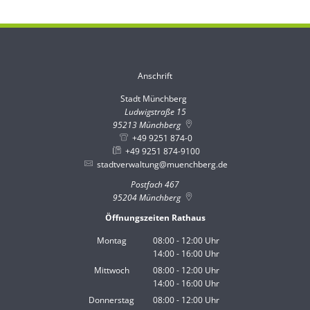
Anschrift
Stadt Münchberg
Stadt Münchberg
Ludwigstraße 15
95213
Münchberg
+49 9251 874-0
+49 9251 874-9100
stadtverwaltung@muenchberg.de
Postfach 467
95204
Münchberg
Öffnungszeiten Rathaus
Montag
08:00
-
12:00
Uhr
14:00
-
16:00
Von 08:00 bis 12:00 Uhr
Uhr
Von 14:00 bis 16:00 Uhr
Mittwoch
08:00
-
12:00
Uhr
14:00
-
16:00
Von 08:00 bis 12:00 Uhr
Uhr
Von 14:00 bis 16:00 Uhr
Donnerstag
08:00
-
12:00
Uhr