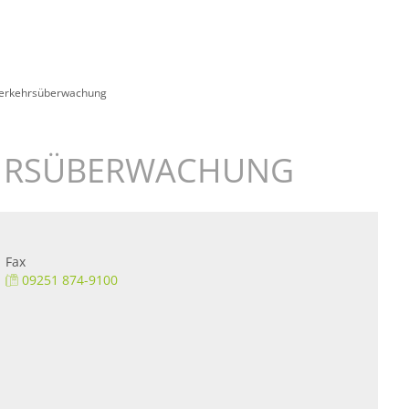
Leben
Erleben
Kulcity
Schützenha
erkehrsüberwachung
HRSÜBERWACHUNG
Fax
09251 874-9100