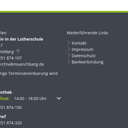
llen
Weiterführende Links
iv in der Lutherschule
Kontakt
 7
Impressum
nchberg
Datenschutz
251 874-107
Bankverbindung
archiv@muenchberg.de
rige Terminvereinbarung wird
iothek
um weitere Öffnungs- oder Schließzeiten auszublenden
fnet:
14:00
-
18:00
Uhr
Von 14:00 bis 18:00 Uhr
251 874-150
hof
251 874-320