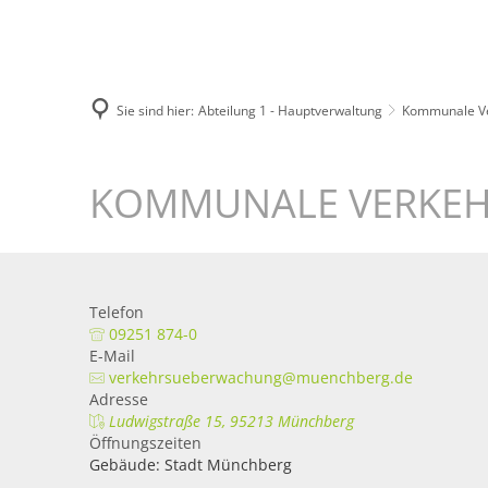
Unsere Stadt
Bürgerservice
Sie sind hier:
Abteilung 1 - Hauptverwaltung
Kommunale V
KOMMUNALE VERKE
Telefon
09251 874-0
E-Mail
verkehrsueberwachung@muenchberg.de
Adresse
Ludwigstraße 15, 95213 Münchberg
Öffnungszeiten
Gebäude: Stadt Münchberg