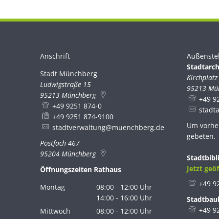
Anschrift
Außenste
Stadtarch
Stadt Münchberg
Stadt Münchberg
Kirchplatz
Ludwigstraße 15
95213
Mü
95213
Münchberg
+49 9
+49 9251 874-0
stadt
+49 9251 874-9100
Um vorhe
stadtverwaltung@muenchberg.de
gebeten.
Postfach 467
95204
Münchberg
Stadtbibl
Klicken, 
Jetzt geöf
Öffnungszeiten Rathaus
+49 9
Montag
08:00
-
12:00
Uhr
Von 08:00 bis 12:00 Uhr
14:00
-
16:00
Uhr
Stadtbau
Von 14:00 bis 16:00 Uhr
+49 9
Mittwoch
08:00
-
12:00
Uhr