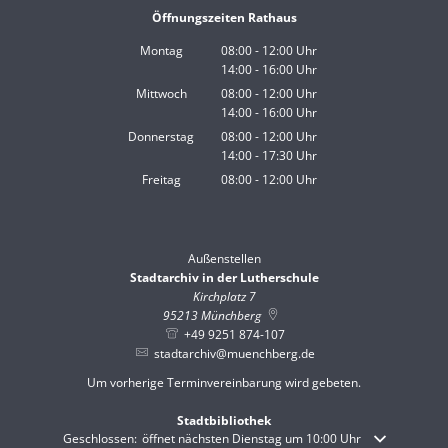
Öffnungszeiten Rathaus
Montag
08:00
-
12:00
Uhr
14:00
-
16:00
Von 08:00 bis 12:00 Uhr
Uhr
Von 14:00 bis 16:00 Uhr
Mittwoch
08:00
-
12:00
Uhr
14:00
-
16:00
Von 08:00 bis 12:00 Uhr
Uhr
Von 14:00 bis 16:00 Uhr
Donnerstag
08:00
-
12:00
Uhr
14:00
-
17:30
Von 08:00 bis 12:00 Uhr
Uhr
Von 14:00 bis 17:30 Uhr
Freitag
08:00
-
12:00
Uhr
Von 08:00 bis 12:00 Uhr
Außenstellen
Stadtarchiv in der Lutherschule
Kirchplatz 7
95213
Münchberg
+49 9251 874-107
stadtarchiv@muenchberg.de
Um vorherige Terminvereinbarung wird gebeten.
Stadtbibliothek
Klicken, um weitere Öffnungs- oder Schließzeiten auszublenden
Geschlossen:
öffnet nächsten Dienstag um 10:00 Uhr