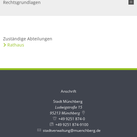
Rechtsgrundlagen
Zuständige Abteilungen
Rathaus
Anschrift
Stadt Münchberg
Stadt Münchberg
Ludwigstraße 15
95213
Münchberg
+49 9251 874-0
+49 9251 874-9100
stadtverwaltung@muenchberg.de