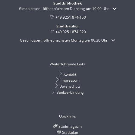
Stadtbibliothek
Klicken, um weitere Öffnungs- oder Schließzeiten auszublenden
Geschlossen:
öffnet nächsten Dienstag um 10:00 Uhr
+49 9251 874-150
Stadtbauhof
+49 9251 874-320
Klicken, um weitere Öffnungs- oder Schließzeiten auszublenden
Geschlossen:
öffnet nächsten Montag um 06:30 Uhr
Weiterführende Links
Kontakt
Impressum
Datenschutz
Bankverbindung
Quicklinks
Stadtmagazin
Stadtplan