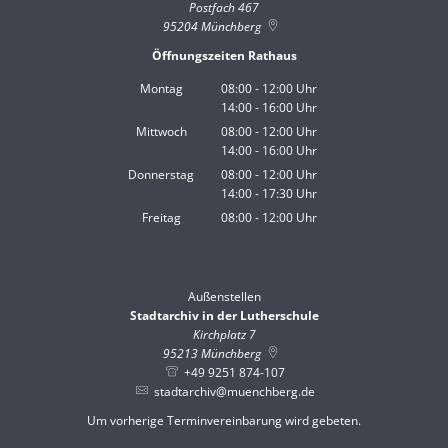
Postfach 467
95204
Münchberg
Öffnungszeiten Rathaus
Montag
08:00
-
12:00
Uhr
14:00
-
16:00
Von 08:00 bis 12:00 Uhr
Uhr
Von 14:00 bis 16:00 Uhr
Mittwoch
08:00
-
12:00
Uhr
14:00
-
16:00
Von 08:00 bis 12:00 Uhr
Uhr
Von 14:00 bis 16:00 Uhr
Donnerstag
08:00
-
12:00
Uhr
14:00
-
17:30
Von 08:00 bis 12:00 Uhr
Uhr
Von 14:00 bis 17:30 Uhr
Freitag
08:00
-
12:00
Uhr
Von 08:00 bis 12:00 Uhr
Außenstellen
Stadtarchiv in der Lutherschule
Kirchplatz 7
95213
Münchberg
+49 9251 874-107
stadtarchiv@muenchberg.de
Um vorherige Terminvereinbarung wird gebeten.