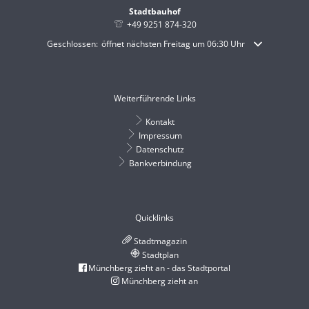
Stadtbauhof
+49 9251 874-320
Klicken, um weitere Öffnungs- oder Schließzeiten auszublenden
Geschlossen:
öffnet nächsten Freitag um 06:30 Uhr
Weiterführende Links
Kontakt
Impressum
Datenschutz
Bankverbindung
Quicklinks
Stadtmagazin
Stadtplan
Münchberg zieht an - das Stadtportal
Münchberg zieht an