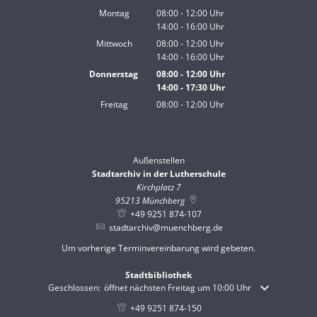
Montag
08:00
-
12:00
Uhr
14:00
-
16:00
Von 08:00 bis 12:00 Uhr
Uhr
Von 14:00 bis 16:00 Uhr
Mittwoch
08:00
-
12:00
Uhr
14:00
-
16:00
Von 08:00 bis 12:00 Uhr
Uhr
Von 14:00 bis 16:00 Uhr
Donnerstag
08:00
-
12:00
Uhr
14:00
-
17:30
Von 08:00 bis 12:00 Uhr
Uhr
Von 14:00 bis 17:30 Uhr
Freitag
08:00
-
12:00
Uhr
Von 08:00 bis 12:00 Uhr
Außenstellen
Stadtarchiv in der Lutherschule
Kirchplatz 7
95213
Münchberg
+49 9251 874-107
stadtarchiv@muenchberg.de
Um vorherige Terminvereinbarung wird gebeten.
Stadtbibliothek
Klicken, um weitere Öffnungs- oder Schließzeiten auszublenden
Geschlossen:
öffnet nächsten Freitag um 10:00 Uhr
+49 9251 874-150