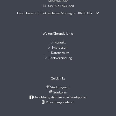
Stadtbauhof
+49 9251 874-320
Klicken, um weitere Öffnungs- oder Schließzeiten auszublenden
Geschlossen:
öffnet nächsten Montag um 06:30 Uhr
Weiterführende Links
Kontakt
Impressum
Datenschutz
Bankverbindung
Quicklinks
Stadtmagazin
Stadtplan
Münchberg zieht an - das Stadtportal
Münchberg zieht an