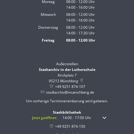
Montag
08:00
-
12:00
Uhr
14:00
-
16:00
Von 08:00 bis 12:00 Uhr
Uhr
Von 14:00 bis 16:00 Uhr
Mittwoch
08:00
-
12:00
Uhr
14:00
-
16:00
Von 08:00 bis 12:00 Uhr
Uhr
Von 14:00 bis 16:00 Uhr
Donnerstag
08:00
-
12:00
Uhr
14:00
-
17:30
Von 08:00 bis 12:00 Uhr
Uhr
Von 14:00 bis 17:30 Uhr
Freitag
08:00
-
12:00
Uhr
Von 08:00 bis 12:00 Uhr
Außenstellen
Stadtarchiv in der Lutherschule
Kirchplatz 7
95213
Münchberg
+49 9251 874-107
stadtarchiv@muenchberg.de
Um vorherige Terminvereinbarung wird gebeten.
Stadtbibliothek
Klicken, um weitere Öffnungs- oder Schließzeiten auszublenden
Jetzt geöffnet:
14:00
-
17:00
Uhr
Von 14:00 bis 17:00 
+49 9251 874-150