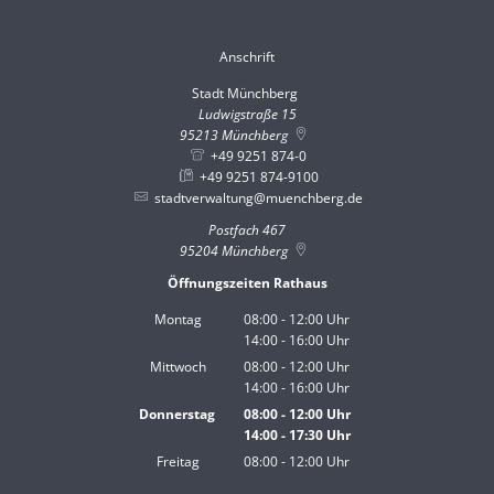
Anschrift
Stadt Münchberg
Stadt Münchberg
Ludwigstraße 15
95213
Münchberg
+49 9251 874-0
+49 9251 874-9100
stadtverwaltung@muenchberg.de
Postfach 467
95204
Münchberg
Öffnungszeiten Rathaus
Montag
08:00
-
12:00
Uhr
14:00
-
16:00
Von 08:00 bis 12:00 Uhr
Uhr
Von 14:00 bis 16:00 Uhr
Mittwoch
08:00
-
12:00
Uhr
14:00
-
16:00
Von 08:00 bis 12:00 Uhr
Uhr
Von 14:00 bis 16:00 Uhr
Donnerstag
08:00
-
12:00
Uhr
14:00
-
17:30
Von 08:00 bis 12:00 Uhr
Uhr
Von 14:00 bis 17:30 Uhr
Freitag
08:00
-
12:00
Uhr
Von 08:00 bis 12:00 Uhr