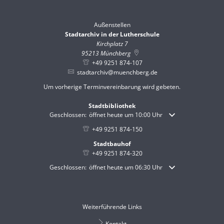
Außenstellen
Stadtarchiv in der Lutherschule
Kirchplatz 7
95213
Münchberg
+49 9251 874-107
stadtarchiv@muenchberg.de
Um vorherige Terminvereinbarung wird gebeten.
Stadtbibliothek
Klicken, um weitere Öffnungs- oder Schließzeiten auszublende
Geschlossen:
öffnet heute um 10:00 Uhr
+49 9251 874-150
Stadtbauhof
+49 9251 874-320
Klicken, um weitere Öffnungs- oder Schließzeiten auszublende
Geschlossen:
öffnet heute um 06:30 Uhr
Weiterführende Links
Kontakt