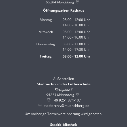
95204
Münchberg
Öffnungszeiten Rathaus
Montag
08:00
-
12:00
Uhr
14:00
-
16:00
Von 08:00 bis 12:00 Uhr
Uhr
Von 14:00 bis 16:00 Uhr
Mittwoch
08:00
-
12:00
Uhr
14:00
-
16:00
Von 08:00 bis 12:00 Uhr
Uhr
Von 14:00 bis 16:00 Uhr
Donnerstag
08:00
-
12:00
Uhr
14:00
-
17:30
Von 08:00 bis 12:00 Uhr
Uhr
Von 14:00 bis 17:30 Uhr
Freitag
08:00
-
12:00
Uhr
Von 08:00 bis 12:00 Uhr
Außenstellen
Stadtarchiv in der Lutherschule
Kirchplatz 7
95213
Münchberg
+49 9251 874-107
stadtarchiv@muenchberg.de
Um vorherige Terminvereinbarung wird gebeten.
Stadtbibliothek