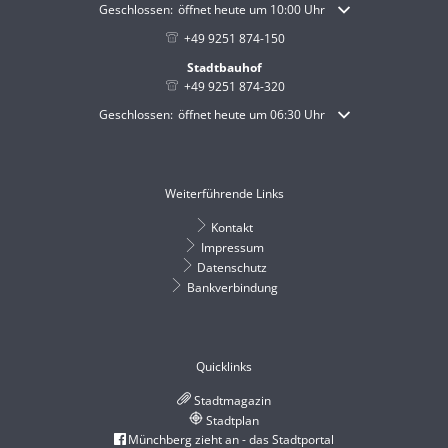
Klicken, um weitere Öffnungs- oder Schließzeiten auszublende
Geschlossen:
öffnet heute um 10:00 Uhr
+49 9251 874-150
Stadtbauhof
+49 9251 874-320
Klicken, um weitere Öffnungs- oder Schließzeiten auszublende
Geschlossen:
öffnet heute um 06:30 Uhr
Weiterführende Links
Kontakt
Impressum
Datenschutz
Bankverbindung
Quicklinks
Stadtmagazin
Stadtplan
Münchberg zieht an - das Stadtportal