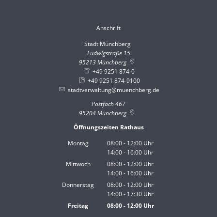
Anschrift
Stadt Münchberg
Stadt Münchberg
Ludwigstraße 15
95213
Münchberg
+49 9251 874-0
+49 9251 874-9100
stadtverwaltung@muenchberg.de
Postfach 467
95204
Münchberg
Öffnungszeiten Rathaus
Montag
08:00
-
12:00
Uhr
14:00
-
16:00
Von 08:00 bis 12:00 Uhr
Uhr
Von 14:00 bis 16:00 Uhr
Mittwoch
08:00
-
12:00
Uhr
14:00
-
16:00
Von 08:00 bis 12:00 Uhr
Uhr
Von 14:00 bis 16:00 Uhr
Donnerstag
08:00
-
12:00
Uhr
14:00
-
17:30
Von 08:00 bis 12:00 Uhr
Uhr
Von 14:00 bis 17:30 Uhr
Freitag
08:00
-
12:00
Uhr
Von 08:00 bis 12:00 Uhr