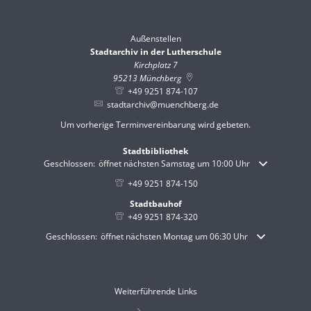
Außenstellen
Stadtarchiv in der Lutherschule
Kirchplatz 7
95213
Münchberg
+49 9251 874-107
stadtarchiv@muenchberg.de
Um vorherige Terminvereinbarung wird gebeten.
Stadtbibliothek
Klicken, um weitere Öffnungs- oder Schließzeiten auszublenden
Geschlossen:
öffnet nächsten Samstag um 10:00 Uhr
+49 9251 874-150
Stadtbauhof
+49 9251 874-320
Klicken, um weitere Öffnungs- oder Schließzeiten auszublenden
Geschlossen:
öffnet nächsten Montag um 06:30 Uhr
Weiterführende Links