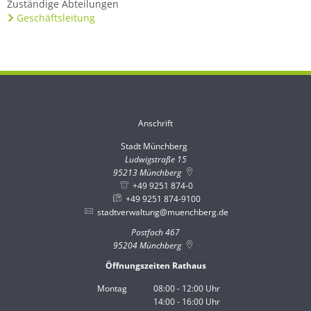
Zuständige Abteilungen
Geschäftsleitung
Anschrift
Stadt Münchberg
Stadt Münchberg
Ludwigstraße 15
95213
Münchberg
+49 9251 874-0
+49 9251 874-9100
stadtverwaltung@muenchberg.de
Postfach 467
95204
Münchberg
Öffnungszeiten Rathaus
Montag
08:00
-
12:00
Uhr
14:00
-
16:00
Von 08:00 bis 12:00 Uhr
Uhr