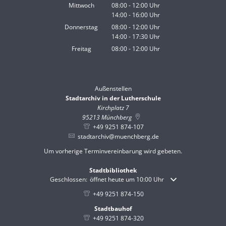
Von 14:00 bis 16:00 Uhr
Mittwoch
08:00
-
12:00
Uhr
14:00
-
16:00
Von 08:00 bis 12:00 Uhr
Uhr
Von 14:00 bis 16:00 Uhr
Donnerstag
08:00
-
12:00
Uhr
14:00
-
17:30
Von 08:00 bis 12:00 Uhr
Uhr
Von 14:00 bis 17:30 Uhr
Freitag
08:00
-
12:00
Uhr
Von 08:00 bis 12:00 Uhr
Außenstellen
Stadtarchiv in der Lutherschule
Kirchplatz 7
95213
Münchberg
+49 9251 874-107
stadtarchiv@muenchberg.de
Um vorherige Terminvereinbarung wird gebeten.
Stadtbibliothek
Klicken, um weitere Öffnungs- oder Schließzeiten auszublende
Geschlossen:
öffnet heute um 10:00 Uhr
+49 9251 874-150
Stadtbauhof
+49 9251 874-320