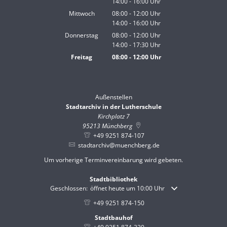
14:00
-
16:00
Von 08:00 bis 12:00 Uhr
Uhr
Von 14:00 bis 16:00 Uhr
Mittwoch
08:00
-
12:00
Uhr
14:00
-
16:00
Von 08:00 bis 12:00 Uhr
Uhr
Von 14:00 bis 16:00 Uhr
Donnerstag
08:00
-
12:00
Uhr
14:00
-
17:30
Von 08:00 bis 12:00 Uhr
Uhr
Von 14:00 bis 17:30 Uhr
Freitag
08:00
-
12:00
Uhr
Von 08:00 bis 12:00 Uhr
Außenstellen
Stadtarchiv in der Lutherschule
Kirchplatz 7
95213
Münchberg
+49 9251 874-107
stadtarchiv@muenchberg.de
Um vorherige Terminvereinbarung wird gebeten.
Stadtbibliothek
Klicken, um weitere Öffnungs- oder Schließzeiten auszublende
Geschlossen:
öffnet heute um 10:00 Uhr
+49 9251 874-150
Stadtbauhof