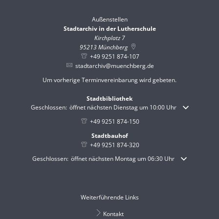
Außenstellen
Stadtarchiv in der Lutherschule
Kirchplatz 7
95213
Münchberg
+49 9251 874-107
stadtarchiv@muenchberg.de
Um vorherige Terminvereinbarung wird gebeten.
Stadtbibliothek
Klicken, um weitere Öffnungs- oder Schließzeiten auszublenden
Geschlossen:
öffnet nächsten Dienstag um 10:00 Uhr
+49 9251 874-150
Stadtbauhof
+49 9251 874-320
Klicken, um weitere Öffnungs- oder Schließzeiten auszublenden
Geschlossen:
öffnet nächsten Montag um 06:30 Uhr
Weiterführende Links
Kontakt