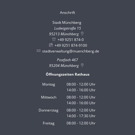
Anschrift
Stadt Münchberg
Stadt Münchberg
Ludwigstraße 15
95213
Münchberg
+49 9251 874-0
+49 9251 874-9100
stadtverwaltung@muenchberg.de
Postfach 467
95204
Münchberg
Öffnungszeiten Rathaus
Montag
08:00
-
12:00
Uhr
14:00
-
16:00
Von 08:00 bis 12:00 Uhr
Uhr
Von 14:00 bis 16:00 Uhr
Mittwoch
08:00
-
12:00
Uhr
14:00
-
16:00
Von 08:00 bis 12:00 Uhr
Uhr
Von 14:00 bis 16:00 Uhr
Donnerstag
08:00
-
12:00
Uhr
14:00
-
17:30
Von 08:00 bis 12:00 Uhr
Uhr
Von 14:00 bis 17:30 Uhr
Freitag
08:00
-
12:00
Uhr
Von 08:00 bis 12:00 Uhr