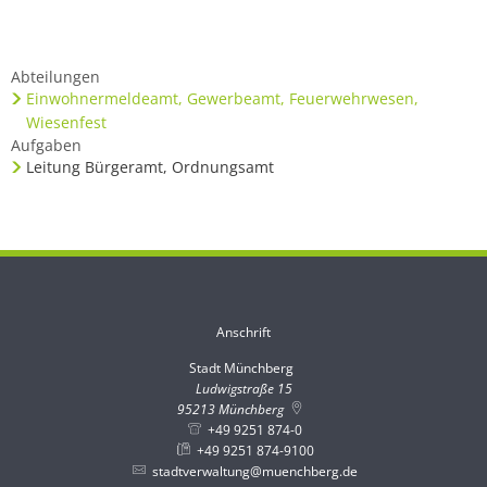
Abteilungen
Einwohnermeldeamt, Gewerbeamt, Feuerwehrwesen,
Wiesenfest
Aufgaben
Leitung Bürgeramt, Ordnungsamt
Anschrift
Stadt Münchberg
Stadt Münchberg
Ludwigstraße 15
95213
Münchberg
+49 9251 874-0
+49 9251 874-9100
stadtverwaltung@muenchberg.de