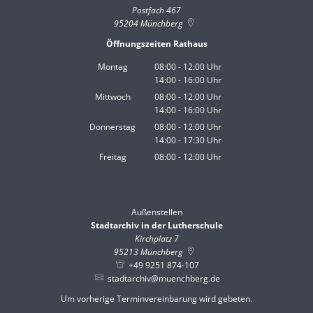
Postfach 467
95204
Münchberg
Öffnungszeiten Rathaus
Montag
08:00
-
12:00
Uhr
14:00
-
16:00
Von 08:00 bis 12:00 Uhr
Uhr
Von 14:00 bis 16:00 Uhr
Mittwoch
08:00
-
12:00
Uhr
14:00
-
16:00
Von 08:00 bis 12:00 Uhr
Uhr
Von 14:00 bis 16:00 Uhr
Donnerstag
08:00
-
12:00
Uhr
14:00
-
17:30
Von 08:00 bis 12:00 Uhr
Uhr
Von 14:00 bis 17:30 Uhr
Freitag
08:00
-
12:00
Uhr
Von 08:00 bis 12:00 Uhr
Außenstellen
Stadtarchiv in der Lutherschule
Kirchplatz 7
95213
Münchberg
+49 9251 874-107
stadtarchiv@muenchberg.de
Um vorherige Terminvereinbarung wird gebeten.