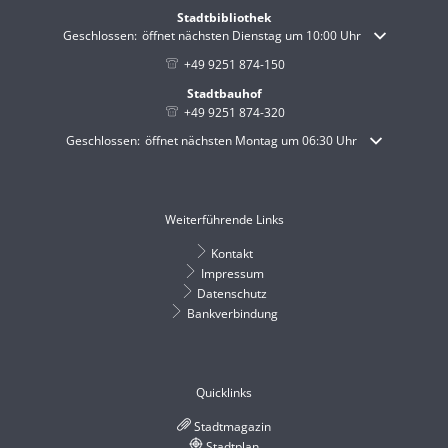
Stadtbibliothek
Klicken, um weitere Öffnungs- oder Schließzeiten auszublenden
Geschlossen:
öffnet nächsten Dienstag um 10:00 Uhr
+49 9251 874-150
Stadtbauhof
+49 9251 874-320
Klicken, um weitere Öffnungs- oder Schließzeiten auszublenden
Geschlossen:
öffnet nächsten Montag um 06:30 Uhr
Weiterführende Links
Kontakt
Impressum
Datenschutz
Bankverbindung
Quicklinks
Stadtmagazin
Stadtplan