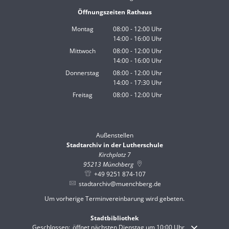
Öffnungszeiten Rathaus
Montag
08:00
-
12:00
Uhr
14:00
-
16:00
Von 08:00 bis 12:00 Uhr
Uhr
Von 14:00 bis 16:00 Uhr
Mittwoch
08:00
-
12:00
Uhr
14:00
-
16:00
Von 08:00 bis 12:00 Uhr
Uhr
Von 14:00 bis 16:00 Uhr
Donnerstag
08:00
-
12:00
Uhr
14:00
-
17:30
Von 08:00 bis 12:00 Uhr
Uhr
Von 14:00 bis 17:30 Uhr
Freitag
08:00
-
12:00
Uhr
Von 08:00 bis 12:00 Uhr
Außenstellen
Stadtarchiv in der Lutherschule
Kirchplatz 7
95213
Münchberg
+49 9251 874-107
stadtarchiv@muenchberg.de
Um vorherige Terminvereinbarung wird gebeten.
Stadtbibliothek
Klicken, um weitere Öffnungs- oder Schließzeiten auszublenden
Geschlossen:
öffnet nächsten Dienstag um 10:00 Uhr