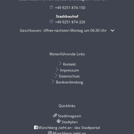
+49 9251 874-150
Stadtbauhof
+49 9251 874-320
Klicken, um weitere Öffnungs- oder Schließzeiten auszublenden
Geschlossen:
öffnet nächsten Montag um 06:30 Uhr
Weiterführende Links
Kontakt
Impressum
Datenschutz
Bankverbindung
Quicklinks
Stadtmagazin
Stadtplan
Münchberg zieht an - das Stadtportal
Münchberg zieht an