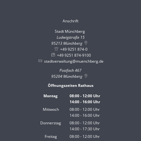
Anschrift
Stadt Münchberg
Stadt Münchberg
Ludwigstraße 15
95213
Münchberg
+49 9251 874-0
+49 9251 874-9100
stadtverwaltung@muenchberg.de
Postfach 467
95204
Münchberg
Öffnungszeiten Rathaus
Montag
08:00
-
12:00
Uhr
14:00
-
16:00
Von 08:00 bis 12:00 Uhr
Uhr
Von 14:00 bis 16:00 Uhr
Mittwoch
08:00
-
12:00
Uhr
14:00
-
16:00
Von 08:00 bis 12:00 Uhr
Uhr
Von 14:00 bis 16:00 Uhr
Donnerstag
08:00
-
12:00
Uhr
14:00
-
17:30
Von 08:00 bis 12:00 Uhr
Uhr
Von 14:00 bis 17:30 Uhr
Freitag
08:00
-
12:00
Uhr