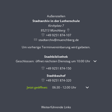
Von 08:00 bis 12:00 Uhr
Außenstellen
Stadtarchiv in der Lutherschule
Kirchplatz 7
95213
Münchberg
+49 9251 874-107
stadtarchiv@muenchberg.de
Um vorherige Terminvereinbarung wird gebeten.
Stadtbibliothek
Klicken, um weitere Öffnungs- oder Schließzeiten auszublenden
Geschlossen:
öffnet nächsten Dienstag um 10:00 Uhr
+49 9251 874-150
Stadtbauhof
+49 9251 874-320
Klicken, um weitere Öffnungs- oder Schließzeiten auszublenden
Jetzt geöffnet:
06:30
-
12:00
Uhr
Von 06:30 bis 12:00 
Weiterführende Links