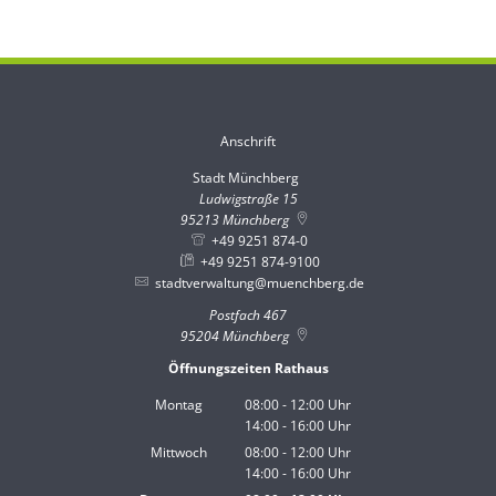
Anschrift
Stadt Münchberg
Stadt Münchberg
Ludwigstraße 15
95213
Münchberg
+49 9251 874-0
+49 9251 874-9100
stadtverwaltung@muenchberg.de
Postfach 467
95204
Münchberg
Öffnungszeiten Rathaus
Montag
08:00
-
12:00
Uhr
14:00
-
16:00
Von 08:00 bis 12:00 Uhr
Uhr
Von 14:00 bis 16:00 Uhr
Mittwoch
08:00
-
12:00
Uhr
14:00
-
16:00
Von 08:00 bis 12:00 Uhr
Uhr
Von 14:00 bis 16:00 Uhr