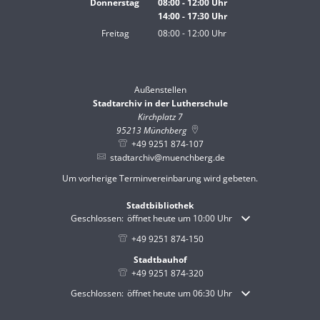
Donnerstag
08:00
-
12:00
Uhr
14:00
-
17:30
Von 08:00 bis 12:00 Uhr
Uhr
Von 14:00 bis 17:30 Uhr
Freitag
08:00
-
12:00
Uhr
Von 08:00 bis 12:00 Uhr
Außenstellen
Stadtarchiv in der Lutherschule
Kirchplatz 7
95213
Münchberg
+49 9251 874-107
stadtarchiv@muenchberg.de
Um vorherige Terminvereinbarung wird gebeten.
Stadtbibliothek
Klicken, um weitere Öffnungs- oder Schließzeiten auszublende
Geschlossen:
öffnet heute um 10:00 Uhr
+49 9251 874-150
Stadtbauhof
+49 9251 874-320
Klicken, um weitere Öffnungs- oder Schließzeiten auszublende
Geschlossen:
öffnet heute um 06:30 Uhr