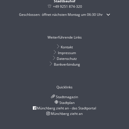
Stadtbauhof
+49 9251 874-320
Klicken, um weitere Öffnungs- oder Schließzeiten auszublenden
Geschlossen:
öffnet nächsten Montag um 06:30 Uhr
Weiterführende Links
Kontakt
Impressum
Datenschutz
Bankverbindung
Quicklinks
Stadtmagazin
Stadtplan
Münchberg zieht an - das Stadtportal
Münchberg zieht an