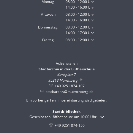
Montag
08:00
-
12:00
Uhr
14:00
-
16:00
Von 08:00 bis 12:00 Uhr
Uhr
Von 14:00 bis 16:00 Uhr
Mittwoch
08:00
-
12:00
Uhr
14:00
-
16:00
Von 08:00 bis 12:00 Uhr
Uhr
Von 14:00 bis 16:00 Uhr
Donnerstag
08:00
-
12:00
Uhr
14:00
-
17:30
Von 08:00 bis 12:00 Uhr
Uhr
Von 14:00 bis 17:30 Uhr
Freitag
08:00
-
12:00
Uhr
Von 08:00 bis 12:00 Uhr
Außenstellen
Stadtarchiv in der Lutherschule
Kirchplatz 7
95213
Münchberg
+49 9251 874-107
stadtarchiv@muenchberg.de
Um vorherige Terminvereinbarung wird gebeten.
Stadtbibliothek
Klicken, um weitere Öffnungs- oder Schließzeiten auszublende
Geschlossen:
öffnet heute um 10:00 Uhr
+49 9251 874-150