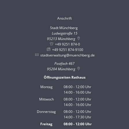
Anschrift
Stadt Münchberg
Stadt Münchberg
Ludwigstraße 15
95213
Münchberg
+49 9251 874-0
+49 9251 874-9100
stadtverwaltung@muenchberg.de
Postfach 467
95204
Münchberg
Öffnungszeiten Rathaus
Montag
08:00
-
12:00
Uhr
14:00
-
16:00
Von 08:00 bis 12:00 Uhr
Uhr
Von 14:00 bis 16:00 Uhr
Mittwoch
08:00
-
12:00
Uhr
14:00
-
16:00
Von 08:00 bis 12:00 Uhr
Uhr
Von 14:00 bis 16:00 Uhr
Donnerstag
08:00
-
12:00
Uhr
14:00
-
17:30
Von 08:00 bis 12:00 Uhr
Uhr
Von 14:00 bis 17:30 Uhr
Freitag
08:00
-
12:00
Uhr