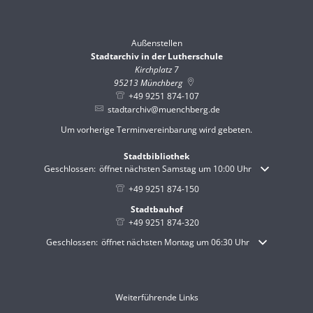
Von 08:00 bis 12:00 Uhr
Außenstellen
Stadtarchiv in der Lutherschule
Kirchplatz 7
95213
Münchberg
+49 9251 874-107
stadtarchiv@muenchberg.de
Um vorherige Terminvereinbarung wird gebeten.
Stadtbibliothek
Klicken, um weitere Öffnungs- oder Schließzeiten auszublenden
Geschlossen:
öffnet nächsten Samstag um 10:00 Uhr
+49 9251 874-150
Stadtbauhof
+49 9251 874-320
Klicken, um weitere Öffnungs- oder Schließzeiten auszublenden
Geschlossen:
öffnet nächsten Montag um 06:30 Uhr
Weiterführende Links