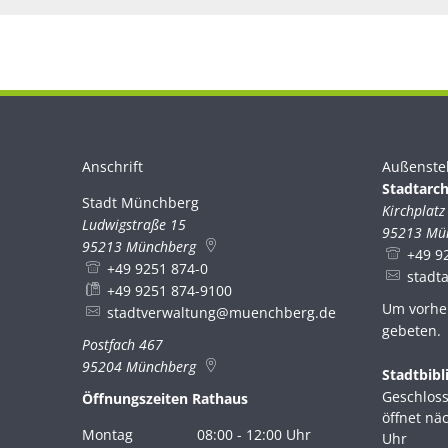
Anschrift
Außenste
Stadtarch
Stadt Münchberg
Stadt Münchberg
Kirchplatz
Ludwigstraße 15
95213
Mü
95213
Münchberg
+49 9
+49 9251 874-0
stadt
+49 9251 874-9100
Um vorhe
stadtverwaltung@muenchberg.de
gebeten.
Postfach 467
95204
Münchberg
Stadtbibl
Klicken, 
Geschloss
Öffnungszeiten Rathaus
öffnet nä
Montag
08:00
-
12:00
Uhr
Uhr