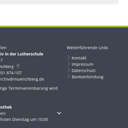
llen
Weiterführende Links
iv in der Lutherschule
Kontakt
 7
Impressum
nchberg
Datenschutz
251 874-107
Bankverbindung
archiv@muenchberg.de
rige Terminvereinbarung wird
iothek
um weitere Öffnungs- oder Schließzeiten auszublenden
en:
chsten Dienstag um 10:00