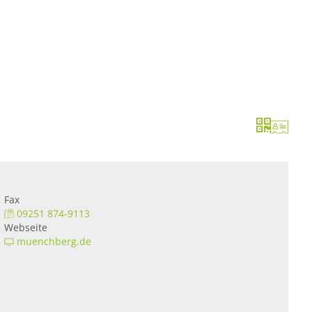
Leben
Erleben
Kulcity
Schützenha
Fax
09251 874-9113
Webseite
muenchberg.de