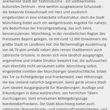
anerkannte Stadt der Textilindustrie - ein vielbeachtetes
kulturelles Zentrum - eine weithin ausgewiesene Schulstadt -
die bekannte Einkaufsstadt mit Herz und zusätzlich
eingebunden in eine entwickelte Infrastruktur; doch die Stadt
Münchberg bietet auch ein weitgestreutes Angebot für nahezu
alle Bedürfnisse der Freizeitgestaltung, das sich lohnt,
kennenzulernen. Münchberg, in der nordöstlichen Region des
Freistaates Bayern gelegen, ist mit rund 12.000 Einwohnern die
größte Stadt im Landkreis Hof. Die flächenmäßige Ausdehnung
von 68,79 qkm umfaßt neben dem reinen Stadtbereich auch
zahlreiche Ortsteile, in denen sich eine ländlich ausgeprägte,
angenehme und intakte Struktur bewahrt hat, die aufzusuchen
man ebenfalls nicht versäumen sollte. Münchberg selbst,
eingebettet inmitten der Münchberger Gneishochfläche, bildet
das Tor zu Fichtelgebirge und Frankenwald, zwei Höhenzüge,
die das Umland natürlich begrenzen. Somit gerät unsere Stadt
zum idealen Ausgangspunkt für Wanderungen, Ausflüge und
Erkundungen in diese waldreichen, von herrlichen Tälern
durchzogenen, stets erholsamen Mittelgebirgszüge
Nordostoberfrankens. Die Stadt Münchberg bietet auch
zahlreiche Übernachtungs- und Unterkunftsmöglichkeiten, und