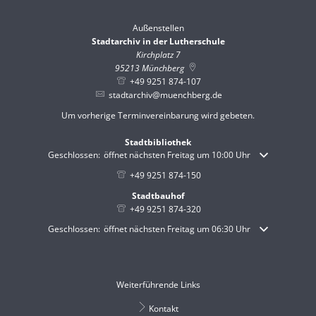
Außenstellen
Stadtarchiv in der Lutherschule
Kirchplatz 7
95213
Münchberg
+49 9251 874-107
stadtarchiv@muenchberg.de
Um vorherige Terminvereinbarung wird gebeten.
Stadtbibliothek
Klicken, um weitere Öffnungs- oder Schließzeiten auszublenden
Geschlossen:
öffnet nächsten Freitag um 10:00 Uhr
+49 9251 874-150
Stadtbauhof
+49 9251 874-320
Klicken, um weitere Öffnungs- oder Schließzeiten auszublenden
Geschlossen:
öffnet nächsten Freitag um 06:30 Uhr
Weiterführende Links
Kontakt