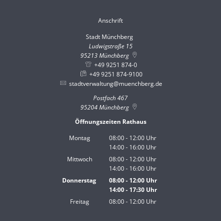
Anschrift
Stadt Münchberg
Stadt Münchberg
Ludwigstraße 15
95213
Münchberg
+49 9251 874-0
+49 9251 874-9100
stadtverwaltung@muenchberg.de
Postfach 467
95204
Münchberg
Öffnungszeiten Rathaus
Montag
08:00
-
12:00
Uhr
14:00
-
16:00
Von 08:00 bis 12:00 Uhr
Uhr
Von 14:00 bis 16:00 Uhr
Mittwoch
08:00
-
12:00
Uhr
14:00
-
16:00
Von 08:00 bis 12:00 Uhr
Uhr
Von 14:00 bis 16:00 Uhr
Donnerstag
08:00
-
12:00
Uhr
14:00
-
17:30
Von 08:00 bis 12:00 Uhr
Uhr
Von 14:00 bis 17:30 Uhr
Freitag
08:00
-
12:00
Uhr
Von 08:00 bis 12:00 Uhr